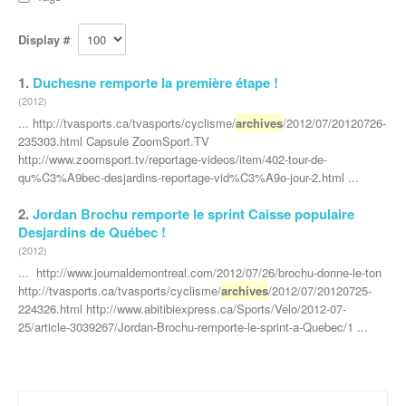
Display #
1.
Duchesne remporte la première étape !
(2012)
... http://tvasports.ca/tvasports/cyclisme/
archives
/2012/07/20120726-
235303.html Capsule ZoomSport.TV
http://www.zoomsport.tv/reportage-videos/item/402-tour-de-
qu%C3%A9bec-desjardins-reportage-vid%C3%A9o-jour-2.html ...
2.
Jordan Brochu remporte le sprint Caisse populaire
Desjardins de Québec !
(2012)
... http://www.journaldemontreal.com/2012/07/26/brochu-donne-le-ton
http://tvasports.ca/tvasports/cyclisme/
archives
/2012/07/20120725-
224326.html http://www.abitibiexpress.ca/Sports/Velo/2012-07-
25/article-3039267/Jordan-Brochu-remporte-le-sprint-a-Quebec/1 ...