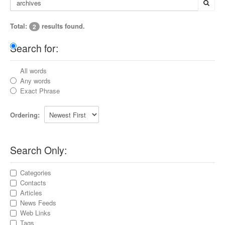
Total:
results found.
2
Search for:
All words
Any words
Exact Phrase
Ordering:
Search Only:
Categories
Contacts
Articles
News Feeds
Web Links
Tags