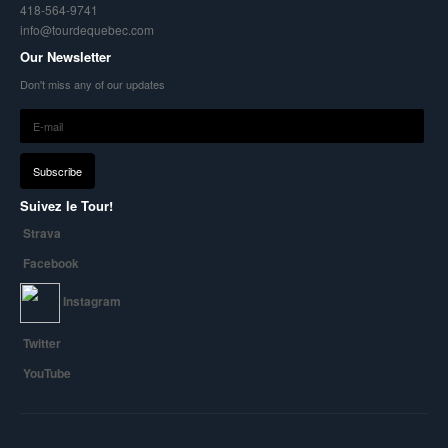
418-564-9741
info@tourdequebec.com
Our Newsletter
Don't miss any of our updates
Suivez le Tour!
Strava
Facebook
Instagram
Twitter
YouTube