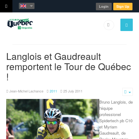
Login
Sign Up
Langlois et Gaudreault
remportent le Tour de Québec
!
Jean-Michel Lachance
2011
25 July 2011
Emp
Bruno Langlois, de
l'équipe
professionel
Spidertech pb C10
et Myriam
Gaudreault, de