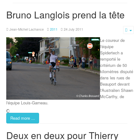
Bruno Langlois prend la tête
Jean-Michel Lachance
2011
24 July 2011
Emp
Le coureur de
l'équipe
Spidertech a
remporté le
critérium de 50
kilomètres disputé
dans les rues de
Beauport devant
l'Australien Shawn
McCarthy, de
l'équipe Louis-Garneau.
Read more ...
Deux en deux pour Thierry