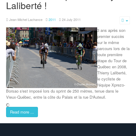
Laliberté !
Jean-Michel Lachance
2011
24 July 2011
Emp
3 ans après son
premier succès
sur le même
parcours lors de la
toute première
étape du Tour de
Québec en 2008,
Thierry Laliberté,
le cycliste de
l'équipe Xprezo-
Borsao s'est imposé lors du sprint de 250 mètres, tenue dans le
Vieux-Québec, entre la côte du Palais et la rue D'Auteuil.
Read more ...