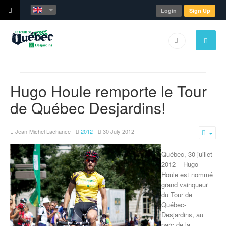
Login
Sign Up
Hugo Houle remporte le Tour
de Québec Desjardins!
Jean-Michel Lachance
2012
30 July 2012
Emp
Québec, 30 juillet
2012 – Hugo
Houle est nommé
grand vainqueur
du Tour de
Québec-
Desjardins, au
parc de la