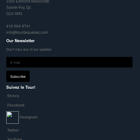
1005 Edmond Massicotte
Sainte-Foy, Qc
G1X 4M3
418-564-9741
info@tourdequebec.com
Our Newsletter
Don't miss any of our updates
Suivez le Tour!
Strava
Facebook
Instagram
Twitter
YouTube