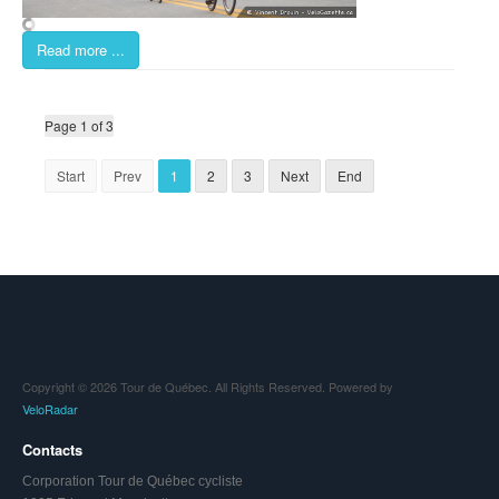
Read more ...
Page 1 of 3
Start
Prev
1
2
3
Next
End
Copyright © 2026 Tour de Québec. All Rights Reserved. Powered by
VeloRadar
Contacts
Corporation Tour de Québec cycliste