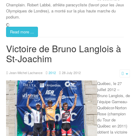
Champlain. Robert Labbé, athlète paracycliste (favori pour les Jeux
Olympiques de Londres), a monté sur la plus haute marche du
podium.
Read more ...
Victoire de Bruno Langlois à
St-Joachim
Jean-Michel Lachance
2012
28 July 2012
Emp
Québec, le 27
juillet 2012 –
Bruno Langlois, de
l’équipe Garneau-
Québécor-Norton
Rose (champion
du Tour de
Québec en 2011)
obtient la victoire