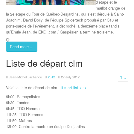
d’étape et le
maillot orange de
la 2e étape du Tour de Québec-Desjardins, qui s’est déroulé à Saint-
Joachim. David Boily, de l’équipe Spidertech propulsé par C10 et
porte-parole de l’événement, a décroché la deuxième place tandis
qu’Émile Jean, de EKOI.com / Gaspésien a terminé troisième.
Read more ...
Liste de départ clm
Jean-Michel Lachance
2012
27 July 2012
Emp
Voici la liste de départ de clm -
tt-start-list.xlsx
9h00: Paracyclistes
9h30: Tandem
9h45: TDQ Hommes
11h25: TDQ Femmes
11h50: Maîtres
13h00: Contre-la-montre en équipe Desjardins