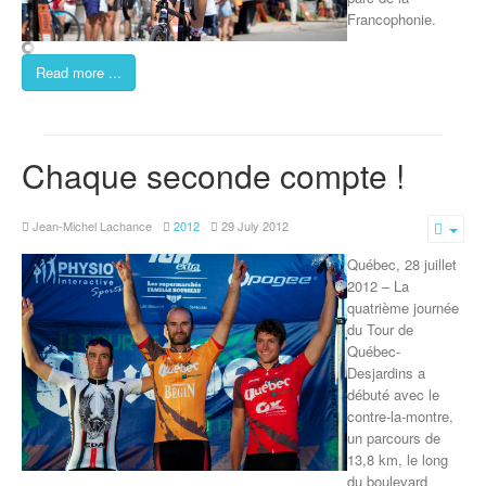
Francophonie.
Read more ...
Chaque seconde compte !
Jean-Michel Lachance
2012
29 July 2012
Emp
Québec, 28 juillet
2012 – La
quatrième journée
du Tour de
Québec-
Desjardins a
débuté avec le
contre-la-montre,
un parcours de
13,8 km, le long
du boulevard