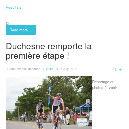
Résultats
Read more ...
Duchesne remporte la
première étape !
Jean-Michel Lachance
2012
27 July 2012
Emp
Reportage et
photos à venir