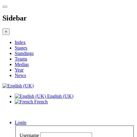
Sidebar
×
Index
Stages
Standings
Teams
Medias
Year
News
English (UK)
French
Login
Username