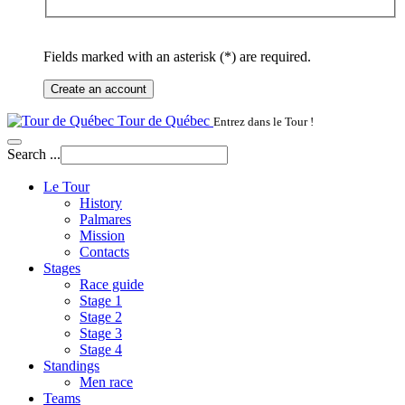
Fields marked with an asterisk (*) are required.
Create an account
Tour de Québec
Entrez dans le Tour !
Search ...
Le Tour
History
Palmares
Mission
Contacts
Stages
Race guide
Stage 1
Stage 2
Stage 3
Stage 4
Standings
Men race
Teams