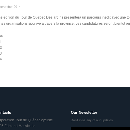
November 2014
 édition du Tour de Québec Desjardins présentera un parcours inédit avec une tou
ntes organisations sportive à travers la province. Les candidatures seront bientôt ou
ue
1
2
3
4
ntacts
Our Newsletter
Don't miss any of our updates
rporation Tour de Québec cycliste
05 Edmond Massicotte