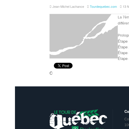
Jean-Michel Lachance
Tourdequebec.com
13 
La 7ème
différe
Prolog
Étape 
Étape 
Étape 
Étape 
Co
Co
10