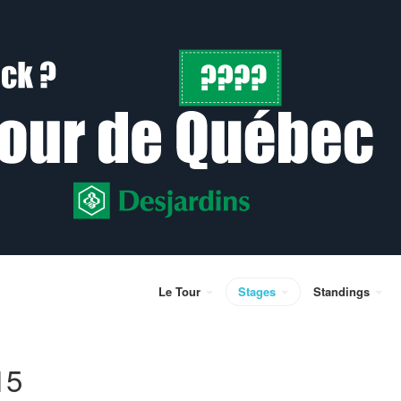
Le Tour
Stages
Standings
15