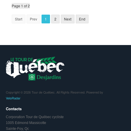
Page 1 of 2
Start
Prev
1
2
Next
End
Copyright © 2026 Tour de Québec. All Rights Reserved. Powered by
VeloRadar
Contacts
Corporation Tour de Québec cycliste
1005 Edmond Massicotte
Sainte-Foy, Qc