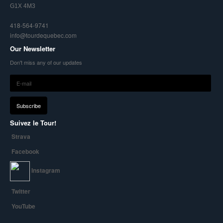
G1X 4M3
418-564-9741
info@tourdequebec.com
Our Newsletter
Don't miss any of our updates
Suivez le Tour!
Strava
Facebook
Instagram
Twitter
YouTube