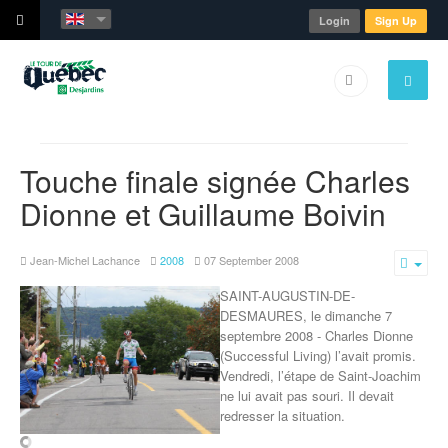
Login
Sign Up
Touche finale signée Charles
Dionne et Guillaume Boivin
Jean-Michel Lachance
2008
07 September 2008
Emp
SAINT-AUGUSTIN-DE-
DESMAURES, le dimanche 7
septembre 2008 - Charles Dionne
(Successful Living) l’avait promis.
Vendredi, l’étape de Saint-Joachim
ne lui avait pas souri. Il devait
redresser la situation.