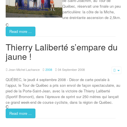
de Saint-Joachim, au Tour de
Québec, réservait une finale un peu
particulière: la côte de la Miche,
une éreintante ascension de 2,5km.
Read more ...
Thierry Laliberté s’empare du
jaune !
Jean-Michel Lachance
2008
04 September 2008
Emp
QUÉBEC, le jeudi 4 septembre 2008 - Décor de carte postale à
l’appui, le Tour de Québec a pris son envol de façon spectaculaire, au
pied de la Porte-Saint-Jean, avec la victoire de Thierry Laliberté
(Sportif Bromont), dans l’épreuve de sprint sur 250 mètres qui lançait
ce grand week-end de course cycliste, dans la région de Québec.
Read more ...