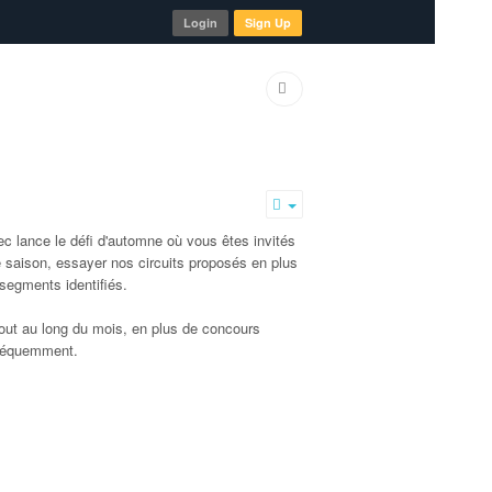
Login
Sign Up
Empty
c lance le défi d'automne où vous êtes invités
de saison, essayer nos circuits proposés en plus
egments identifiés.
out au long du mois, en plus de concours
fréquemment.