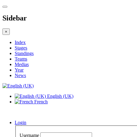
Sidebar
×
Index
Stages
Standings
Teams
Medias
Year
News
English (UK)
French
Login
Username