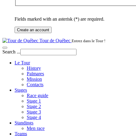
Fields marked with an asterisk (*) are required.
Create an account
Tour de Québec
Entrez dans le Tour !
Search ...
Le Tour
History
Palmares
Mission
Contacts
Stages
Race guide
Stage 1
Stage 2
Stage 3
Stage 4
Standings
Men race
Teams