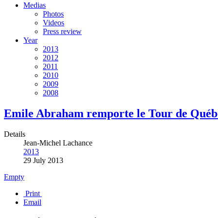
Medias
Photos
Videos
Press review
Year
2013
2012
2011
2010
2009
2008
Emile Abraham remporte le Tour de Québe
Details
Jean-Michel Lachance
2013
29 July 2013
Empty
Print
Email