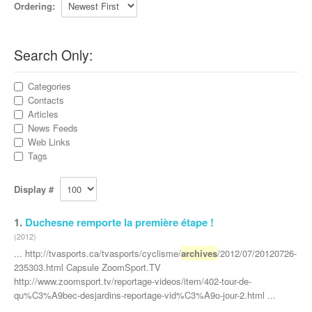
Ordering:
Search Only:
Categories
Contacts
Articles
News Feeds
Web Links
Tags
Display #
1.
Duchesne remporte la première étape !
(2012)
... http://tvasports.ca/tvasports/cyclisme/
archives
/2012/07/20120726-
235303.html Capsule ZoomSport.TV
http://www.zoomsport.tv/reportage-videos/item/402-tour-de-
qu%C3%A9bec-desjardins-reportage-vid%C3%A9o-jour-2.html ...