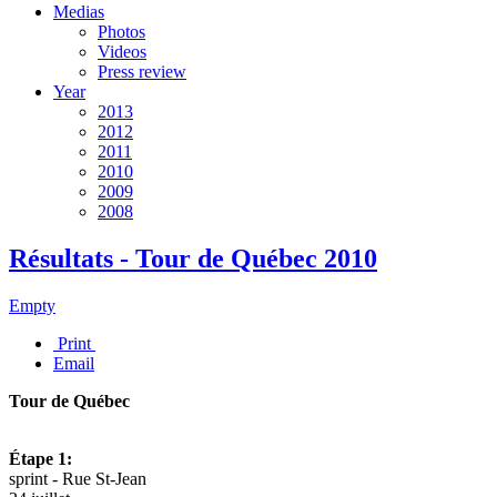
Medias
Photos
Videos
Press review
Year
2013
2012
2011
2010
2009
2008
Résultats - Tour de Québec 2010
Empty
Print
Email
Tour de Québec
Étape 1:
sprint - Rue St-Jean