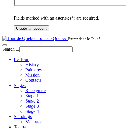
Fields marked with an asterisk (*) are required.
Create an account
Tour de Québec
Entrez dans le Tour !
Search ...
Le Tour
History
Palmares
Mission
Contacts
Stages
Race guide
Stage 1
Stage 2
Stage 3
Stage 4
Standings
Men race
Teams