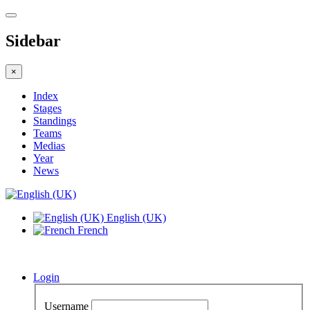
Sidebar
×
Index
Stages
Standings
Teams
Medias
Year
News
English (UK)
French
Login
Username