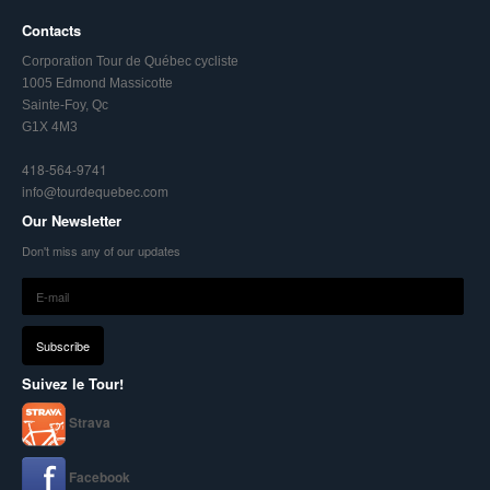
Contacts
Corporation Tour de Québec cycliste
1005 Edmond Massicotte
Sainte-Foy, Qc
G1X 4M3
418-564-9741
info@tourdequebec.com
Our Newsletter
Don't miss any of our updates
Suivez le Tour!
Strava
Facebook