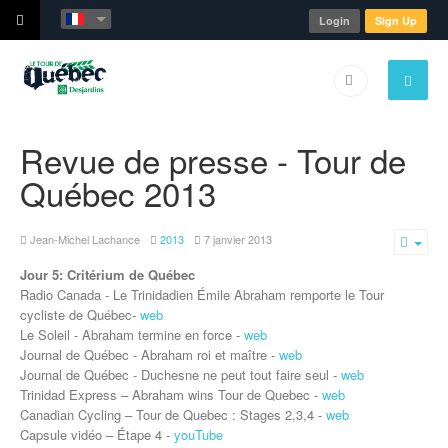
Login
Sign Up
Revue de presse - Tour de
Québec 2013
Jean-Michel Lachance
2013
7 janvier 2013
Emp
Jour 5: Critérium de Québec
Radio Canada - Le Trinidadien Émile Abraham remporte le Tour
cycliste de Québec-
web
Le Soleil - Abraham termine en force -
web
Journal de Québec -
Abraham roi et maître
-
web
Journal de Québec -
Duchesne ne peut tout faire seul
-
web
Trinidad Express – Abraham wins Tour de Quebec -
web
Canadian Cycling – Tour de Quebec : Stages 2,3,4 -
web
Capsule vidéo – Étape 4 -
youTube