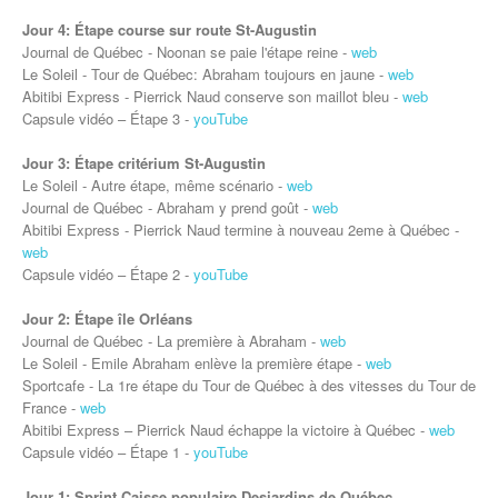
Jour 4: Étape course sur route St-Augustin
Journal de Québec - Noonan se paie l'étape reine -
web
Le Soleil - Tour de Québec: Abraham toujours en jaune -
web
Abitibi Express - Pierrick Naud conserve son maillot bleu -
web
Capsule vidéo – Étape 3 -
youTube
Jour 3: Étape critérium St-Augustin
Le Soleil - Autre étape, même scénario -
web
Journal de Québec -
Abraham y prend goût
-
web
Abitibi Express -
Pierrick Naud termine à nouveau 2eme à Québec
-
web
Capsule vidéo – Étape 2 -
youTube
Jour 2: Étape île Orléans
Journal de Québec - La première à Abraham -
web
Le Soleil - Emile Abraham enlève la première étape -
web
Sportcafe - La 1re étape du Tour de Québec à des vitesses du Tour de
France -
web
Abitibi Express – Pierrick Naud échappe la victoire à Québec -
web
Capsule vidéo – Étape 1 -
youTube
Jour 1: Sprint Caisse populaire Desjardins de Québec