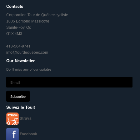
Contacts
Corporation Tour de Québec cycliste
1005 Edmond Massicotte
Sainte-Foy, Qc
G1X 4M3
418-564-9741
info@tourdequebec.com
Our Newsletter
Don't miss any of our updates
Suivez le Tour!
Strava
Facebook