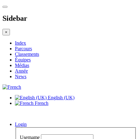
Sidebar
×
Index
Parcours
Classements
Équipes
Médias
Année
News
English (UK)
French
Login
Username