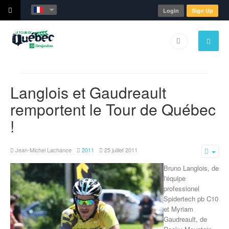
Login
Sign Up
Langlois et Gaudreault
remportent le Tour de Québec
!
Jean-Michel Lachance
2011
25 juillet 2011
Emp
Bruno Langlois, de
l'équipe
professionel
Spidertech pb C10
et Myriam
Gaudreault, de