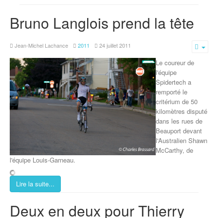
Bruno Langlois prend la tête
Jean-Michel Lachance
2011
24 juillet 2011
Emp
Le coureur de
l'équipe
Spidertech a
remporté le
critérium de 50
kilomètres disputé
dans les rues de
Beauport devant
l'Australien Shawn
McCarthy, de
l'équipe Louis-Garneau.
Lire la suite...
Deux en deux pour Thierry