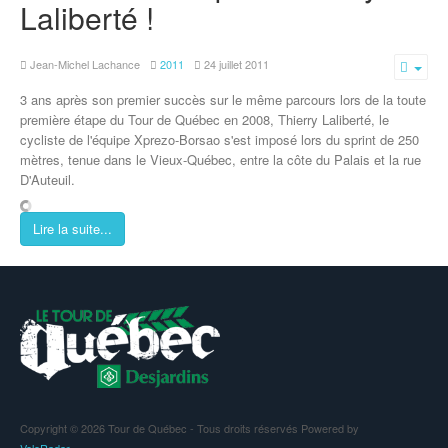
Laliberté !
Jean-Michel Lachance
2011
24 juillet 2011
Emp
3 ans après son premier succès sur le même parcours lors de la toute
première étape du Tour de Québec en 2008, Thierry Laliberté, le
cycliste de l'équipe Xprezo-Borsao s'est imposé lors du sprint de 250
mètres, tenue dans le Vieux-Québec, entre la côte du Palais et la rue
D'Auteuil.
Lire la suite...
Copyright © 2026 Tour de Québec - Tous droits réservés Powered by
VeloRadar