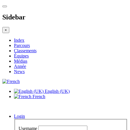
Sidebar
×
Index
Parcours
Classements
Équipes
Médias
Année
News
English (UK)
French
Login
Username