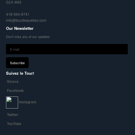
G1X 4M3
418-564-9741
info@tourdequebec.com
Our Newsletter
Don't miss any of our updates
Suivez le Tour!
Strava
Facebook
Instagram
Twitter
YouTube