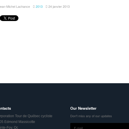
ean-Michel Lachance
2013
24 janvier 2013
ntacts
Our Newsletter
Don't miss any of our updates
rporation Tour de Québec cycliste
05 Edmond Massicotte
inte-Foy, Qc