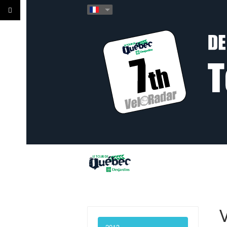
V
2013