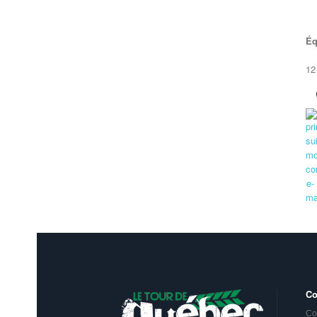
Éq
12
Co
Co