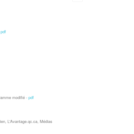
Empty
-
pdf
ogramme modifié -
pdf
dien, L'Avantage.qc.ca, Médias