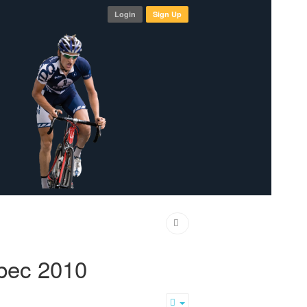
Login
Sign Up
bec 2010