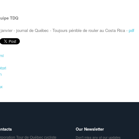
uipe TDQ
 janvier - journal de Québec - Toujours pénible de rouler au Costa Rica -
pdf
ntacts
Our Newsletter
Don't miss any of our updates
rporation Tour de Québec cycliste