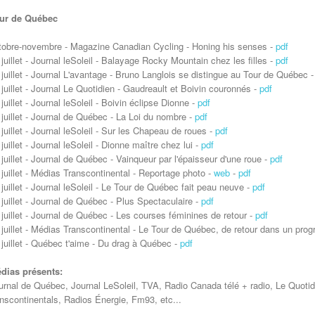
ur de Québec
tobre-novembre - Magazine Canadian Cycling - Honing his senses -
pdf
 juillet - Journal leSoleil - Balayage Rocky Mountain chez les filles -
pdf
 juillet - Journal L'avantage - Bruno Langlois se distingue au Tour de Québec 
 juillet - Journal Le Quotidien - Gaudreault et Boivin couronnés -
pdf
 juillet - Journal leSoleil - Boivin éclipse Dionne -
pdf
 juillet - Journal de Québec - La Loi du nombre -
pdf
 juillet - Journal leSoleil - Sur les Chapeau de roues -
pdf
 juillet - Journal leSoleil - Dionne maître chez lui -
pdf
 juillet - Journal de Québec - Vainqueur par l'épaisseur d'une roue -
pdf
 juillet - Médias Transcontinental - Reportage photo -
web
-
pdf
 juillet - Journal leSoleil - Le Tour de Québec fait peau neuve -
pdf
 juillet - Journal de Québec - Plus Spectaculaire -
pdf
 juillet - Journal de Québec - Les courses féminines de retour -
pdf
 juillet - Médias Transcontinental - Le Tour de Québec, de retour dans un pr
 juillet - Québec t'aime - Du drag à Québec -
pdf
dias présents:
urnal de Québec, Journal LeSoleil, TVA, Radio Canada télé + radio, Le Quoti
anscontinentals, Radios Énergie, Fm93, etc...