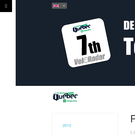
R
2013
J