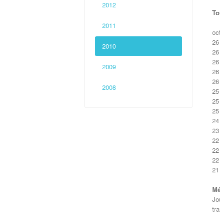
2012
To
2011
oc
26
2010
26
26
2009
26
26
2008
25
25
25
24
23
22
22
22
21
Mé
Jo
tr