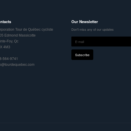
ntacts
Our Newsletter
Don't miss any of our updates
rporation Tour de Québec cycliste
05 Edmond Massicotte
inte-Foy, Qc
X 4M3
8-564-9741
fo@tourdequebec.com