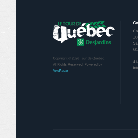
Co
Co
10
Sa
G1
Copyright © 2026 Tour de Québec.
41
All Rights Reserved. Powered by
in
VeloRadar